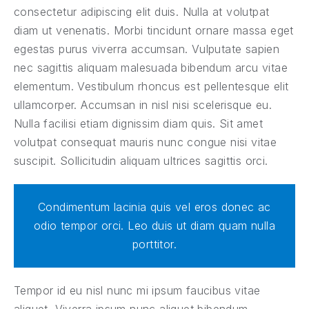
consectetur adipiscing elit duis. Nulla at volutpat
diam ut venenatis. Morbi tincidunt ornare massa eget
egestas purus viverra accumsan. Vulputate sapien
nec sagittis aliquam malesuada bibendum arcu vitae
elementum. Vestibulum rhoncus est pellentesque elit
ullamcorper. Accumsan in nisl nisi scelerisque eu.
Nulla facilisi etiam dignissim diam quis. Sit amet
volutpat consequat mauris nunc congue nisi vitae
suscipit. Sollicitudin aliquam ultrices sagittis orci.
Condimentum lacinia quis vel eros donec ac
odio tempor orci. Leo duis ut diam quam nulla
porttitor.
Tempor id eu nisl nunc mi ipsum faucibus vitae