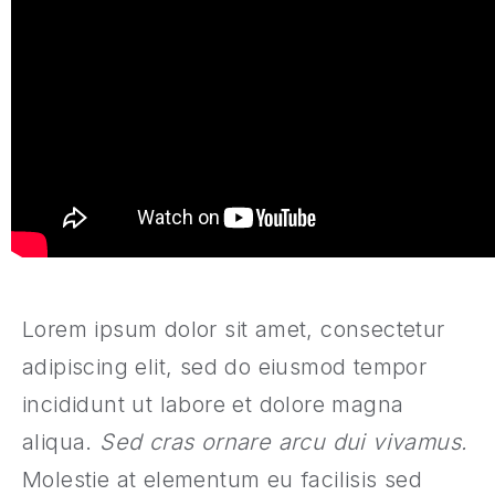
Lorem ipsum dolor sit amet, consectetur
adipiscing elit, sed do eiusmod tempor
incididunt ut labore et dolore magna
aliqua.
Sed cras ornare arcu dui vivamus.
Molestie at elementum eu facilisis sed