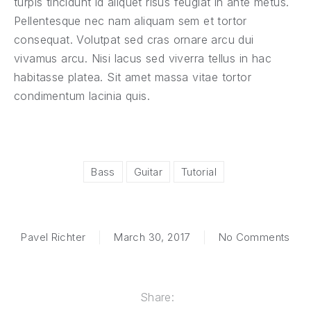
turpis tincidunt id aliquet risus feugiat in ante metus.
Pellentesque nec nam aliquam sem et tortor
consequat. Volutpat sed cras ornare arcu dui
vivamus arcu. Nisi lacus sed viverra tellus in hac
habitasse platea. Sit amet massa vitae tortor
condimentum lacinia quis.
Bass
Guitar
Tutorial
on N
Pavel Richter
March 30, 2017
No Comments
Share: